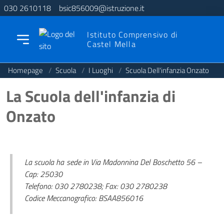
030 2610118
bsic856009@istruzione.it
Istituto Comprensivo di
Castel Mella
Homepage
/
Scuola
/
I Luoghi
/
Scuola Dell'infanzia Onzato
La Scuola dell'infanzia di
Onzato
La scuola ha sede in Via Madonnina Del Boschetto 56 –
Cap: 25030
Telefono: 030 2780238; Fax: 030 2780238
Codice Meccanografico: BSAA856016