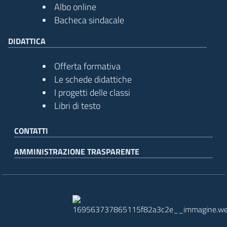
Albo online
Bacheca sindacale
DIDATTICA
Offerta formativa
Le schede didattiche
I progetti delle classi
Libri di testo
CONTATTI
AMMINISTRAZIONE TRASPARENTE
imensione del testo
 dimensione del testo
pazio del testo